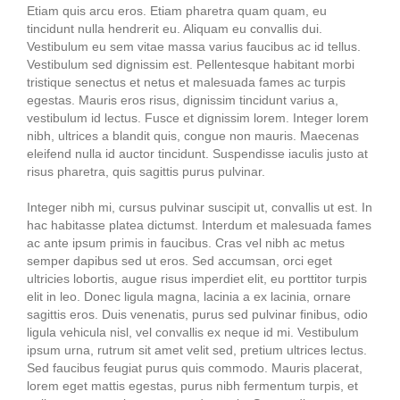
Etiam quis arcu eros. Etiam pharetra quam quam, eu
tincidunt nulla hendrerit eu. Aliquam eu convallis dui.
Vestibulum eu sem vitae massa varius faucibus ac id tellus.
Vestibulum sed dignissim est. Pellentesque habitant morbi
tristique senectus et netus et malesuada fames ac turpis
egestas. Mauris eros risus, dignissim tincidunt varius a,
vestibulum id lectus. Fusce et dignissim lorem. Integer lorem
nibh, ultrices a blandit quis, congue non mauris. Maecenas
eleifend nulla id auctor tincidunt. Suspendisse iaculis justo at
risus pharetra, quis sagittis purus pulvinar.
Integer nibh mi, cursus pulvinar suscipit ut, convallis ut est. In
hac habitasse platea dictumst. Interdum et malesuada fames
ac ante ipsum primis in faucibus. Cras vel nibh ac metus
semper dapibus sed ut eros. Sed accumsan, orci eget
ultricies lobortis, augue risus imperdiet elit, eu porttitor turpis
elit in leo. Donec ligula magna, lacinia a ex lacinia, ornare
sagittis eros. Duis venenatis, purus sed pulvinar finibus, odio
ligula vehicula nisl, vel convallis ex neque id mi. Vestibulum
ipsum urna, rutrum sit amet velit sed, pretium ultrices lectus.
Sed faucibus feugiat purus quis commodo. Mauris placerat,
lorem eget mattis egestas, purus nibh fermentum turpis, et