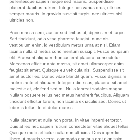
pellentesque sapien neque sed mauris. Suspendisse
placerat dapibus rutrum. Integer nec varius eros, ultrices
semper mauris. In gravida suscipit turpis, nec ultrices nisl
ultricies non.
Proin massa sem, auctor sed finibus ut, dignissim et turpis.
Sed tincidunt, odio vitae pharetra feugiat, nunc nisl
vestibulum enim, id vestibulum metus urna at nisl. Etiam
lacinia nulla id metus condimentum suscipit. Fusce eu ipsum
elit. Praesent aliquam rhoncus erat placerat consectetur.
Maecenas efficitur ante massa, sit amet ullamcorper enim
feugiat sit amet. Quisque eu vehicula nisl. Suspendisse sit
amet auctor ex. Donec vitae blandit quam. Fusce dignissim
facilisis ante et aliquam. Integer odio risus, placerat sit amet
molestie et, eleifend sed mi. Nulla laoreet sodales magna.
Nullam posuere tellus nec metus hendrerit faucibus. Aliquam
tincidunt efficitur lorem, non lacinia ex iaculis sed. Donec ut
lobortis tellus. In et dolor mauris.
Nulla placerat et nulla non porta. In vitae imperdiet tortor.
Duis at leo nec sapien rutrum consectetur vitae aliquet tellus.
Quisque mollis efficitur nulla non ultricies. Duis imperdiet
libero ut mauris viverra, commodo dapibus erat dignissim.