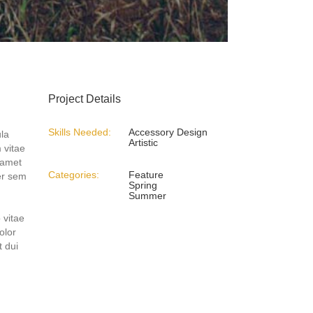
Project Details
Skills Needed:
Accessory Design
ula
Artistic
 vitae
t amet
Categories:
Feature
per sem
Spring
Summer
 vitae
olor
t dui