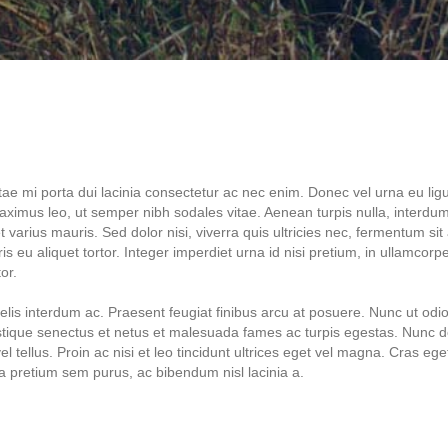
vitae mi porta dui lacinia consectetur ac nec enim. Donec vel urna eu lig
mus leo, ut semper nibh sodales vitae. Aenean turpis nulla, interdum
et varius mauris. Sed dolor nisi, viverra quis ultricies nec, fermentum si
ris eu aliquet tortor. Integer imperdiet urna id nisi pretium, in ullamcor
or.
is interdum ac. Praesent feugiat finibus arcu at posuere. Nunc ut odio
istique senectus et netus et malesuada fames ac turpis egestas. Nunc d
l tellus. Proin ac nisi et leo tincidunt ultrices eget vel magna. Cras ege
lla pretium sem purus, ac bibendum nisl lacinia a.